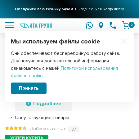
Обслужите всю технику разом
Выгоднее, чем когда либо!
подробнее
0
Мы используем файлы cookie
Обратите внимание!
Они обеспечивают бесперебойную работу сайта.
Главная
Запчасти для стиральных машин
Щетки двигателя для 
Для получения дополнительной информации
Угольные щетки электродвигателя
ознакомьтесь с нашей
Политикой использования
файлов cookie
стиральной машины Indesit, Whirlpool
5x13,5x34мм 2шт, С000
Принять
Подробнее
Сопутствующие товары
Добавить отзыв
87