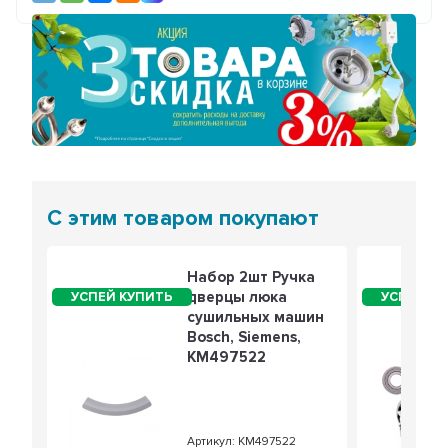
Предыдущий
Сле
С этим товаром покупают
Набор 2шт Ручка
дверцы люка
сушильных машин
Bosch, Siemens,
KM497522
Артикул: KM497522