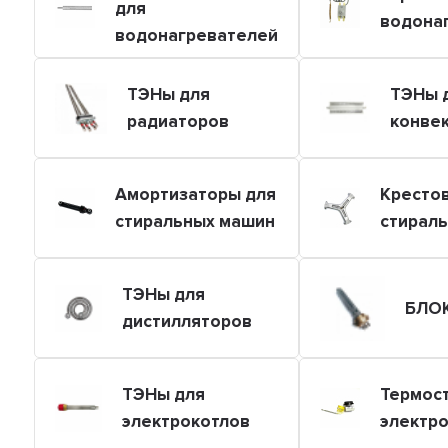
для
водона
водонагревателей
ТЭНы для
ТЭНы 
радиаторов
конве
Амортизаторы для
Кресто
стиральных машин
стирал
ТЭНы для
БЛО
дистилляторов
ТЭНы для
Термос
электрокотлов
электр