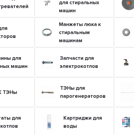
для стиральных
гревателей
машин
Манжеты люка к
для
стиральным
кторов
машинам
вины для
Запчасти для
ьных машин
электрокотлов
ТЭНы для
К ТЭНы
парогенераторов
таты для
Картриджи для
окотлов
воды