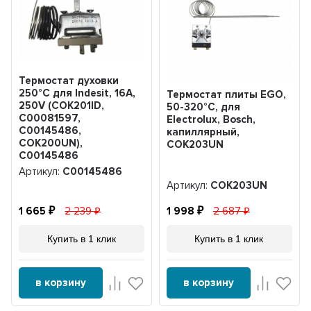
Термостат духовки
250°С для Indesit, 16A,
Термостат плиты EGO,
250V (COK201ID,
50-320°C, для
C00081597,
Electrolux, Bosch,
C00145486,
капиллярный,
COK200UN),
COK203UN
C00145486
Артикул:
C00145486
Артикул:
COK203UN
1 665
2 239
1 998
2 687
Купить в 1 клик
Купить в 1 клик
в корзину
в корзину