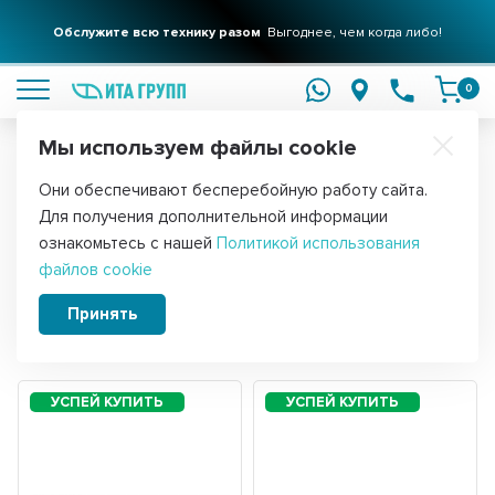
Обслужите всю технику разом
Выгоднее, чем когда либо!
подробнее
0
Мы используем файлы cookie
Обратите внимание!
Они обеспечивают бесперебойную работу сайта.
Главная
Запчасти для газовых и электрических плит
Для получения дополнительной информации
Термостаты для электроплит
ознакомьтесь с нашей
Политикой использования
файлов cookie
Принять
Сортировать:
Фильтры