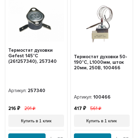
Термостат духовки
Gefest 145°С
Термостат духовки 50-
(261257340), 257340
190°С, L1000мм, шток
20мм, 250В, 100466
Артикул:
257340
Артикул:
100466
216
291
417
561
Купить в 1 клик
Купить в 1 клик