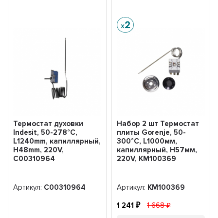
Термостат духовки
Набор 2 шт Термостат
Indesit, 50-278°C,
плиты Gorenje, 50-
L1240mm, капиллярный,
300°C, L1000мм,
H48mm, 220V,
капиллярный, H57мм,
C00310964
220V, KM100369
Артикул:
C00310964
Артикул:
KM100369
1 241
1 668