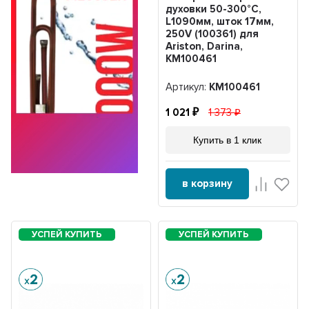
духовки 50-300°С,
L1090мм, шток 17мм,
250V (100361) для
Ariston, Darina,
KM100461
Артикул:
KM100461
1 021
1 373
Купить в 1 клик
в корзину