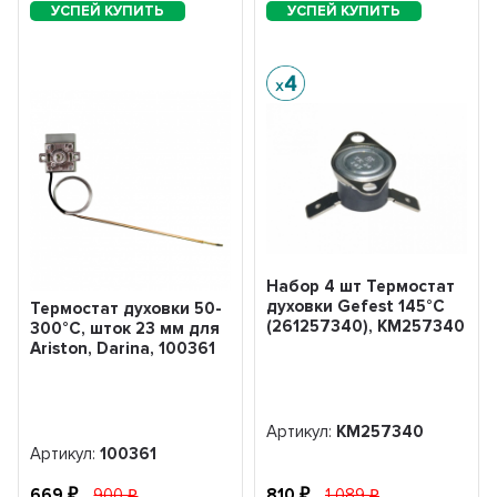
Набор 4 шт Термостат
духовки Gefest 145°С
Термостат духовки 50-
(261257340), KM257340
300°С, шток 23 мм для
Ariston, Darina, 100361
Артикул:
KM257340
Артикул:
100361
669
900
810
1 089