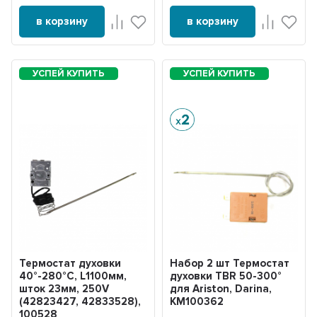
в корзину
в корзину
Термостат духовки
Набор 2 шт Термостат
40°-280°С, L1100мм,
духовки TBR 50-300°
шток 23мм, 250V
для Ariston, Darina,
(42823427, 42833528),
KM100362
100528