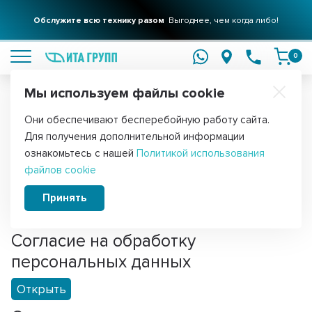
Обслужите всю технику разом
Выгоднее, чем когда либо!
подробнее
0
Мы используем файлы cookie
Обратите внимание!
Они обеспечивают бесперебойную работу сайта.
Главная
Для получения дополнительной информации
Политика интернет-магазина
ознакомьтесь с нашей
Политикой использования
файлов cookie
Политика конфиденциальности
Принять
Открыть
Согласие на обработку
персональных данных
Открыть