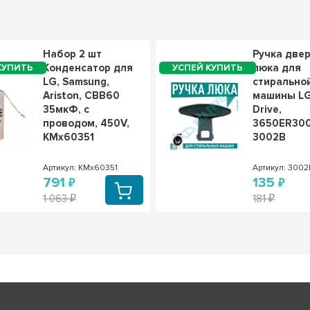
Набор 2 шт
Ручка две
Конденсатор для
люка для
LG, Samsung,
стирально
Ariston, СВВ60
машины LG
35мкФ, с
Drive,
проводом, 450V,
3650ER300
KMх60351
3002B
Артикул: KMх60351
Артикул: 300
791
135
1 063
181