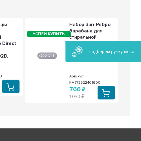
рцы
Набор 3шт Ребро
барабана для
й
стиральной
 Direct
машины Атлант,
KM773522401600
Подберём ручку люка
2B,
2B
Артикул:
KM773522401600
766
1 030