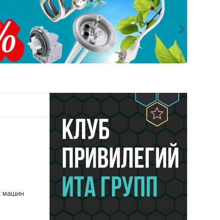
Следующ
х машин