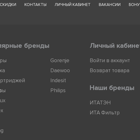
СКИДКИ
КОНТАКТЫ
ЛИЧНЫЙ КАБИНЕТ
ВАКАНСИИ
БОНУ
лярные бренды
Личный кабине
оры
Gorenje
Войти в аккаунт
ка
Daewoo
Возврат товара
артриджей
Indesit
Наши бренды
ры
s
Philips
lux
ИТАТЭН
ex
ИТА Фильтр
ng