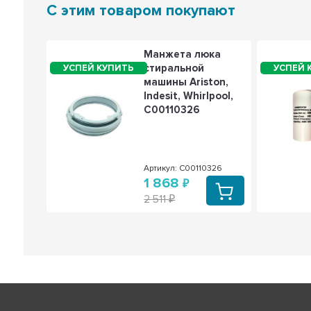
С этим товаром покупают
учка
Манжета люка
а для
стиральной
машины Ariston,
oint-
Indesit, Whirlpool,
it,
C00110326
932
Артикул: C00110326
1 868
2 511