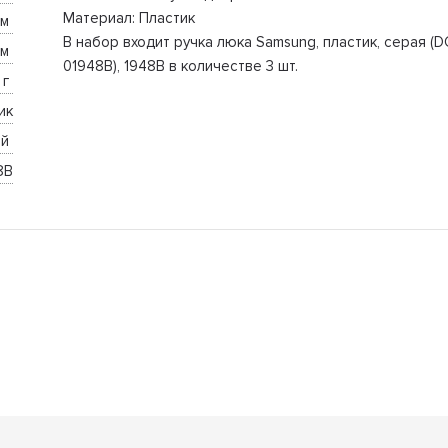
Материал: Пластик
м 
В набор входит ручка люка Samsung, пластик, серая (D
м 
01948B), 1948B в количестве 3 шт.
г 
ик
й 
8B