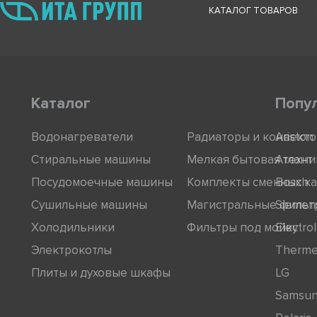
КАТАЛОГ ТОВАРОВ
Каталог
Попу
Водонагреватели
Радиаторы и конвект
Ariston
Стиральные машины
Мелкая бытовая техни
Атлант
Посудомоечные машины
Комплекты сменных к
Bosch
Сушильные машины
Магистральные фильт
Siemen
Холодильники
Фильтры под мойку
Electro
Электрокотлы
Therm
Плиты и духовые шкафы
LG
Samsu