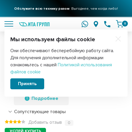
Обслужите всю технику разом
Выгоднее, чем когда либо!
подробнее
0
Мы используем файлы cookie
Обратите внимание!
Они обеспечивают бесперебойную работу сайта.
Главная
Запчасти для стиральных машин
Электромагнитные кла
Для получения дополнительной информации
Клапан электромагнитный подачи,
ознакомьтесь с нашей
Политикой использования
файлов cookie
залива воды для стиральной машины
Candy, Korting, 41018989
Принять
Подробнее
Сопутствующие товары
Добавить отзыв
0