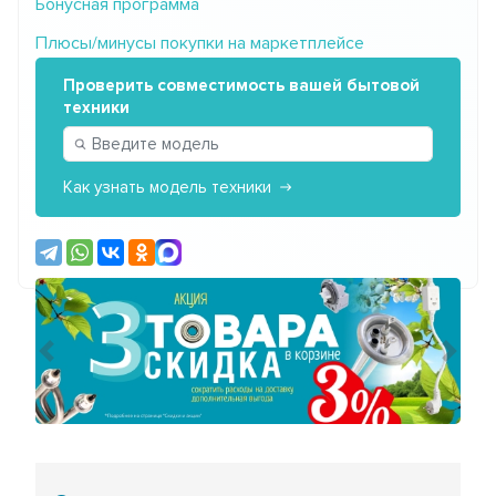
Бонусная программа
Плюсы/минусы покупки на маркетплейсе
Проверить совместимость вашей бытовой
техники
Как узнать модель техники
Предыдущий
Сле