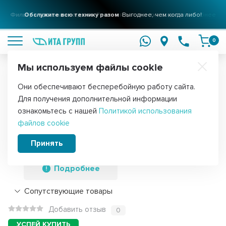
Фильтры для вашего дома
Обслужите всю технику разом
Решения для очистки воды
Выгоднее, чем когда либо!
подробнее
подробнее
0
Мы используем файлы cookie
Обратите внимание!
Они обеспечивают бесперебойную работу сайта.
Главная
Запчасти для посудомоечных машин
Аксессуары для 
Для получения дополнительной информации
Клавиша (кнопка включения)
ознакомьтесь с нашей
Политикой использования
файлов cookie
посудомоечной машины Indesit,
C00100847
Принять
Подробнее
Сопутствующие товары
Добавить отзыв
0