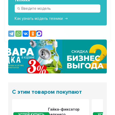
техники
Как узнать модель техники
Предыдущий
Сле
С этим товаром покупают
Гайка-фиксатор
верхнего