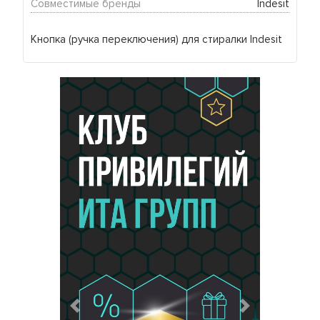
Совместимые бренды
Indesit
Кнопка (ручка переключения) для стиралки Indesit
Предыдущий
Следующий